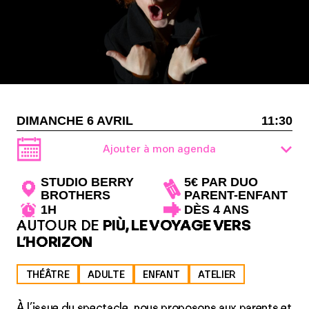
DIMANCHE 6 AVRIL
11:30
Ajouter à mon agenda
STUDIO BERRY
5€ PAR DUO
BROTHERS
PARENT-ENFANT
1H
DÈS 4 ANS
AUTOUR DE
PIÙ, LE VOYAGE VERS
L’HORIZON
THÉÂTRE
ADULTE
ENFANT
ATELIER
À l’issue du spectacle, nous proposons aux parents et