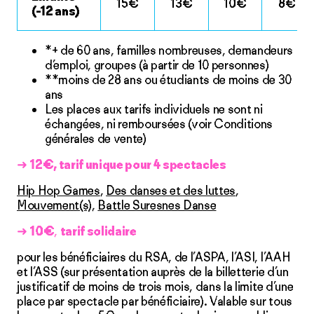
15€
13€
10€
8€
(-12 ans)
*+ de 60 ans, familles nombreuses, demandeurs
d’emploi, groupes (à partir de 10 personnes)
**moins de 28 ans ou étudiants de moins de 30
ans
Les places aux tarifs individuels ne sont ni
échangées, ni remboursées (voir
Conditions
générales de vente
)
➜
12€, tarif unique pour 4 spectacles
Hip Hop Games
,
Des danses et des luttes
,
Mouvement(s)
,
Battle Suresnes Danse
➜
10€
,
tarif solidaire
pour les bénéficiaires du RSA, de l’ASPA, l’ASI, l’AAH
et l’ASS (sur présentation auprès de la billetterie d’un
justificatif de moins de trois mois, dans la limite d’une
place par spectacle par bénéficiaire). Valable sur tous