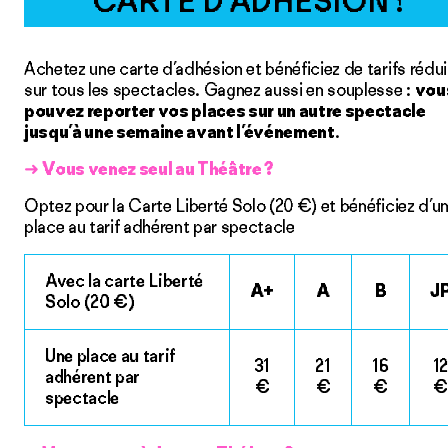
CARTE D’ADHÉSION !
Achetez une carte d’adhésion et bénéficiez de tarifs rédui
sur tous les spectacles. Gagnez aussi en souplesse :
vou
pouvez reporter vos places sur un autre spectacle
jusqu’à une semaine avant l’événement
.
➜
Vous venez seul au Théâtre ?
Optez pour la Carte Liberté Solo (20 €) et bénéficiez d’u
place au tarif adhérent par spectacle
Avec la carte Liberté
A+
A
B
J
Solo (20 €)
Une place au tarif
31
21
16
1
adhérent par
€
€
€
€
spectacle