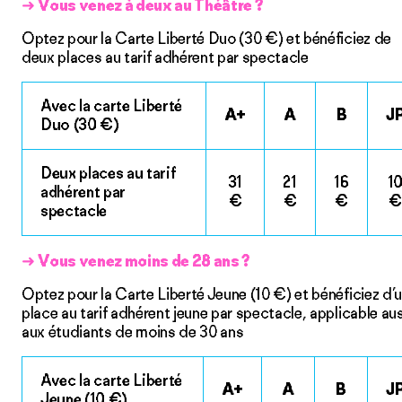
➜
Vous venez à deux au Théâtre ?
Optez pour la Carte Liberté Duo (30 €) et bénéficiez de
deux places au tarif adhérent par spectacle
Avec la carte Liberté
A+
A
B
J
Duo (30 €)
Deux places au tarif
31
21
16
1
adhérent par
€
€
€
€
spectacle
➜
Vous venez moins de 28 ans ?
Optez pour la Carte Liberté Jeune (10 €) et bénéficiez d’
place au tarif adhérent jeune par spectacle, applicable au
aux étudiants de moins de 30 ans
Avec la carte Liberté
A+
A
B
J
Jeune (10 €)