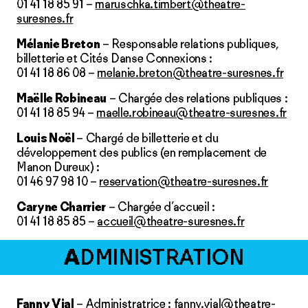
01 41 18 85 91 –
maruschka.timbert@theatre-
suresnes.fr
Mélanie Breton
– Responsable relations publiques,
billetterie et Cités Danse Connexions :
01 41 18 86 08 –
melanie.breton@theatre-suresnes.fr
Maëlle Robineau
– Chargée des relations publiques :
01 41 18 85 94 –
maelle.robineau@theatre-suresnes.fr
Louis Noël
– Chargé de billetterie et du
développement des publics (en remplacement de
Manon Dureux) :
01 46 97 98 10 –
reservation@theatre-suresnes.fr
Caryne Charrier
– Chargée d’accueil :
01 41 18 85 85 –
accueil@theatre-suresnes.fr
A
DMINISTRATION
Fanny Vial
– Administratrice :
fanny.vial@theatre-