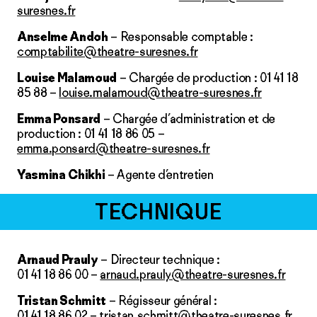
suresnes.fr
Anselme Andoh
– Responsable comptable :
comptabilite@theatre-suresnes.fr
Louise Malamoud
– Chargée de production : 01 41 18
85 88 –
louise.malamoud@theatre-suresnes.fr
Emma Ponsard
– Chargée d’administration et de
production : 01 41 18 86 05 –
emma.ponsard@theatre-suresnes.fr
Yasmina
Chikhi
– Agente d’entretien
TECHNIQUE
Arnaud Prauly
– Directeur technique :
01 41 18 86 00 –
arnaud.prauly@theatre-suresnes.fr
Tristan Schmitt
– Régisseur général :
01 41 18 86 02 –
tristan.schmitt@theatre-suresnes.fr