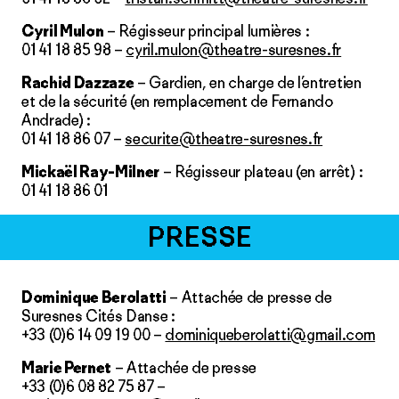
Cyril Mulon
– Régisseur principal lumières :
01 41 18 85 98 –
cyril.mulon@theatre-suresnes.fr
Rachid Dazzaze
– Gardien, en charge de l’entretien
et de la sécurité (en remplacement de Fernando
Andrade) :
01 41 18 86 07 –
securite@theatre-suresnes.fr
Mickaël Ray-Milner
– Régisseur plateau (en arrêt) :
01 41 18 86 01
PRESSE
Dominique Berolatti
– Attachée de presse de
Suresnes Cités Danse :
+33 (0)6 14 09 19 00 –
dominiqueberolatti@gmail.com
Marie Pernet
– Attachée de presse
+33 (0)6 08 82 75 87 –