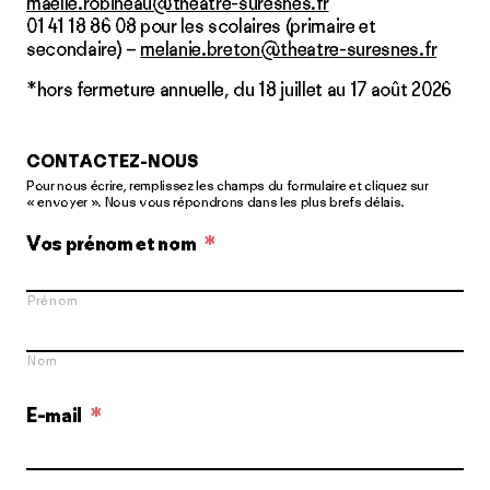
maelle.robineau@theatre-suresnes.fr
01 41 18 86 08 pour les scolaires (primaire et
secondaire) –
melanie.breton@theatre-suresnes.fr
*hors fermeture annuelle, du 18 juillet au 17 août 2026
CONTACTEZ-NOUS
Pour nous écrire, remplissez les champs du formulaire et cliquez sur
« envoyer ». Nous vous répondrons dans les plus brefs délais.
Vos prénom et nom
*
Prénom
Nom
E-mail
*