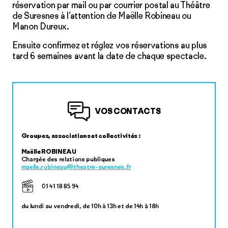
réservation par mail ou par courrier postal au Théâtre
de Suresnes à l’attention de Maëlle Robineau ou
Manon Dureux.
Ensuite confirmez et réglez vos réservations au plus
tard 6 semaines avant la date de chaque spectacle.
VOS CONTACTS
Groupes, associations et collectivités :
Maëlle ROBINEAU
Chargée des relations publiques
maelle.robineau@theatre-suresnes.fr
01 41 18 85 94
du lundi au vendredi, de 10h à 13h et de 14h à 18h