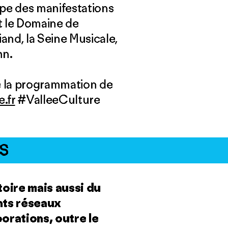
oppe des manifestations
t le Domaine de
nd, la Seine Musicale,
hn.
e la programmation de
.fr
#ValleeCulture
S
toire mais aussi du
ents réseaux
orations, outre le