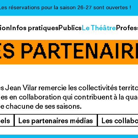
Les réservations pour la saison 26-27 sont ouvertes !
ion
Infos pratiques
Publics
Le Théâtre
Profes
ES PARTENAIR
Jean Vilar remercie les collectivités territo
es en collaboration qui contribuent à la qu
e chacune de ses saisons.
nels
Les partenaires médias
Les collab