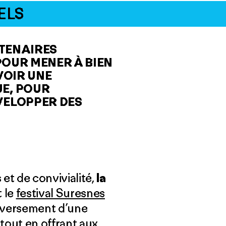
ELS
RTENAIRES
POUR MENER À BIEN
VOIR UNE
E, POUR
VELOPPER DES
et de convivialité,
la
 le
festival Suresnes
e versement d’une
tout en offrant aux