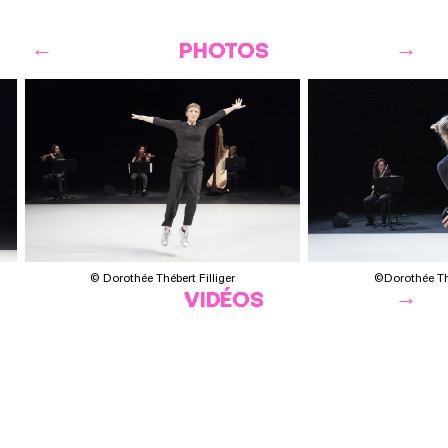
PHOTOS
©Dorothée Thé
© Dorothée Thébert Filliger
VIDÉOS