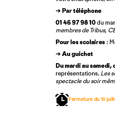
➜
Par téléphone
01 46 97 98 10
du mard
membres de Tribus, CE 
Pour les scolaires
: M
➜
Au guichet
Du mardi au samedi, d
représentations.
Les s
spectacle du soir mêm
Fermeture du 10 juil