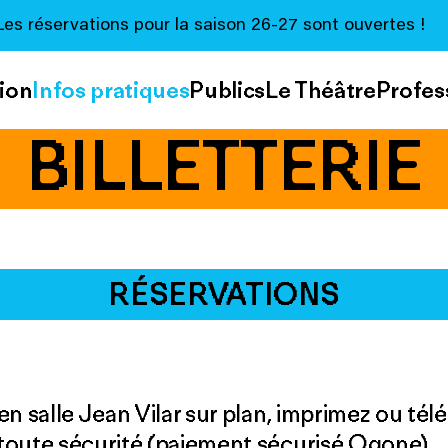
Les réservations pour la saison 26-27 sont ouvertes !
ion
Infos pratiques
Publics
Le Théâtre
Profes
BILLETTERIE
RÉSERVATIONS
n salle Jean Vilar sur plan, imprimez ou télé
toute sécurité (paiement sécurisé Ogone).