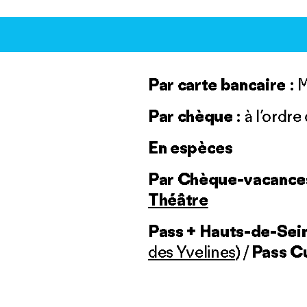
Par carte bancaire
: 
Par chèque
: à l’ordr
En espèces
Par Chèque-vacanc
Théâtre
Pass + Hauts-de-Sei
des Yvelines
) /
Pass C