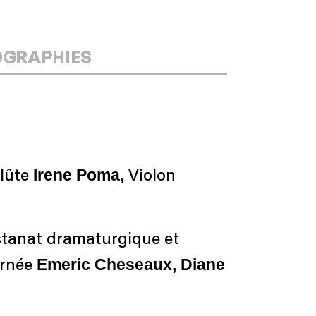
OGRAPHIES
Irene Poma,
Flûte
Violon
istanat dramaturgique et
Emeric Cheseaux, Diane
urnée