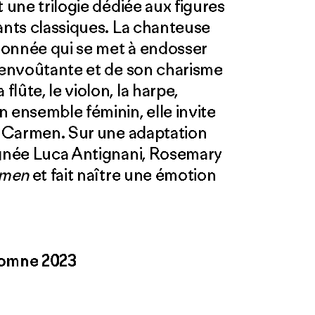
 une trilogie dédiée aux figures
ants classiques. La chanteuse
ionnée qui se met à endosser
x envoûtante et de son charisme
lûte, le violon, la harpe,
 ensemble féminin, elle invite
de Carmen. Sur une adaptation
ignée Luca Antignani, Rosemary
men
et fait naître une émotion
tomne 2023