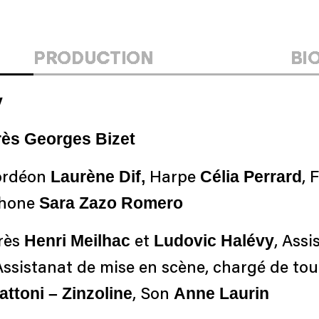
PRODUCTION
BI
y
rès Georges Bizet
Laurène Dif
,
Célia Perrard
cordéon
Harpe
, 
Sara Zazo Romero
hone
Henri Meilhac
Ludovic Halévy
rès
et
, Ass
 Assistanat de mise en scène, chargé de to
attoni
– Zinzoline
Anne Laurin
, Son