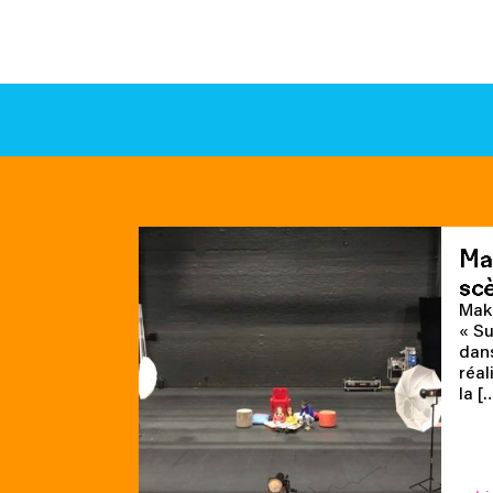
Ma
scè
Maki
« Su
dans
réal
la [