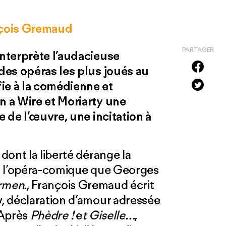
çois Gremaud
PARTAGER
nterprète l’audacieuse
des opéras les plus joués au
e à la comédienne et
 a Wire et Moriarty une
e de l’œuvre, une incitation à
dont la liberté dérange la
e l’opéra-comique que Georges
rmen.
, François Gremaud écrit
, déclaration d’amour adressée
. Après
Phèdre !
e
t Giselle…
,