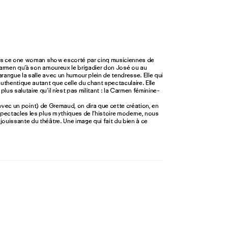
ans ce one woman show escorté par cinq musiciennes de
Carmen qu’à son amoureux le brigadier don José ou au
arangue la salle avec un humour plein de tendresse. Elle qui
 authentique autant que celle du chant spectaculaire. Elle
lus salutaire qu’il n’est pas militant : la Carmen féminine-
avec un point) de Gremaud, on dira que cette création, en
pectacles les plus mythiques de l’histoire moderne, nous
jouissante du théâtre. Une image qui fait du bien à ce