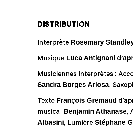
DISTRIBUTION
Rosemary Standle
Interprète
Luca Antignani d’ap
Musique
Musiciennes interprètes : Ac
Sandra Borges Ariosa,
Saxop
François Gremaud
Texte
d’ap
Benjamin Athanase
musical
,
Albasini,
Stéphane G
Lumière