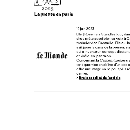
La presse en parle
19 juin 2023
Elle [Rosemary Standley] qui, d
choc prête aussi bien sa voix à 
toréador don Escamillo. Elle qui h
sait jouer la carte de la présence
qui a inventé un concept d’autant p
et-drôle-en-pantalon.
Concernant la
Carmen.
(toujours 
tant que mise en abîme d’un des s
offre une image on ne peut plus ré
dernier.
>
lire la totalité de l’article