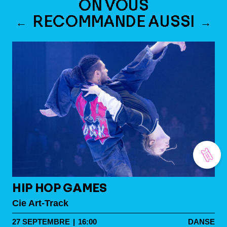
ON VOUS
RECOMMANDE AUSSI
HIP HOP GAMES
Cie Art-Track
27
SEPTEMBRE
|
16:00
DANSE