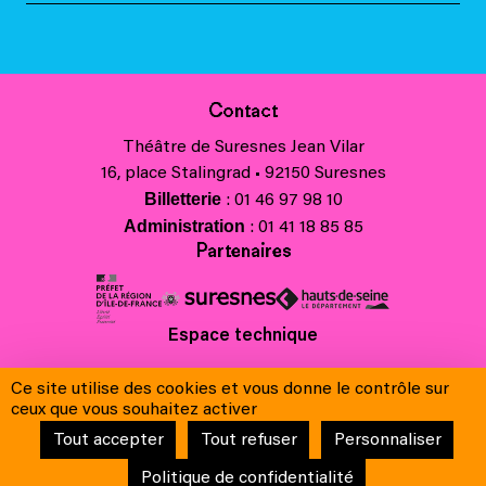
Contact
Théâtre de Suresnes Jean Vilar
16, place Stalingrad • 92150 Suresnes
Billetterie
: 01 46 97 98 10
Administration
: 01 41 18 85 85
Partenaires
Espace technique
Charte régionale des valeurs de la République et de la laïcité
Ce site utilise des cookies et vous donne le contrôle sur
Contacts
ceux que vous souhaitez activer
Crédits
Tout accepter
Tout refuser
Personnaliser
Mentions légales & Charte de protection des données
Conditions générales de vente
Politique de confidentialité