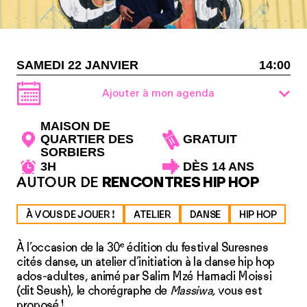
SAMEDI 22 JANVIER
14:00
Ajouter à mon agenda
MAISON DE
QUARTIER DES
GRATUIT
SORBIERS
3H
DÈS 14 ANS
AUTOUR DE
RENCONTRES HIP HOP
À VOUS DE JOUER !
ATELIER
DANSE
HIP HOP
e
À l’occasion de la 30
édition du festival Suresnes
cités danse
,
un atelier d’initiation à la danse hip hop
ados-adultes, animé par Salim Mzé Hamadi Moissi
(dit Seush), le chorégraphe de
Massiwa,
vous est
proposé !