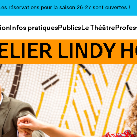
Les réservations pour la saison 26-27 sont ouvertes !
ion
Infos pratiques
Publics
Le Théâtre
Profes
ELIER LINDY 