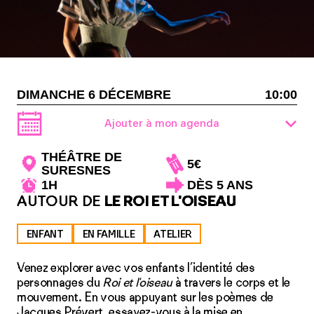
DIMANCHE 6 DÉCEMBRE
10:00
Ajouter à mon agenda
THÉÂTRE DE
5€
SURESNES
1H
DÈS 5 ANS
AUTOUR DE
LE ROI ET L'OISEAU
ENFANT
EN FAMILLE
ATELIER
Venez explorer avec vos enfants l’identité des
personnages du
Roi et l'oiseau
à travers le corps et le
mouvement. En vous appuyant sur les poèmes de
Jacques Prévert, essayez-vous à la mise en