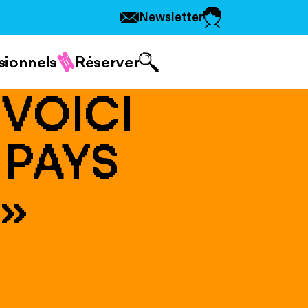
Newsletter
sionnels
Réserver
 VOICI
 PAYS
»