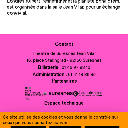
Londres Rupert Pennefather et la pianiste Edna Stern,
est organisée dans la salle Jean Vilar, pour un échange
convivial.
Contact
Théâtre de Suresnes Jean Vilar
16, place Stalingrad • 92150 Suresnes
Billetterie
: 01 46 97 98 10
Administration
: 01 41 18 85 85
Partenaires
Espace technique
Charte régionale des valeurs de la République et de la laïcité
Ce site utilise des cookies et vous donne le contrôle sur
Contacts
ceux que vous souhaitez activer
Crédits