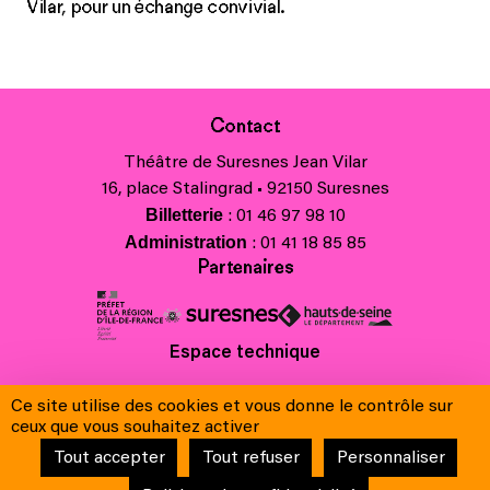
Vilar, pour un échange convivial.
Contact
Théâtre de Suresnes Jean Vilar
16, place Stalingrad • 92150 Suresnes
Billetterie
: 01 46 97 98 10
Administration
: 01 41 18 85 85
Partenaires
Espace technique
Charte régionale des valeurs de la République et de la laïcité
Ce site utilise des cookies et vous donne le contrôle sur
Contacts
ceux que vous souhaitez activer
Crédits
Tout accepter
Tout refuser
Personnaliser
Mentions légales & Charte de protection des données
Conditions générales de vente