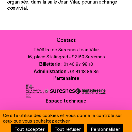
organisée, dans la salle Jean Vilar, pour un échange
convivial.
Contact
Théâtre de Suresnes Jean Vilar
16, place Stalingrad • 92150 Suresnes
Billetterie
: 01 46 97 98 10
Administration
: 01 41 18 85 85
Partenaires
Espace technique
Charte régionale des valeurs de la République et de la laïcité
Ce site utilise des cookies et vous donne le contrôle sur
Contacts
ceux que vous souhaitez activer
Crédits
Tout accepter
Tout refuser
Personnaliser
Mentions légales & Charte de protection des données