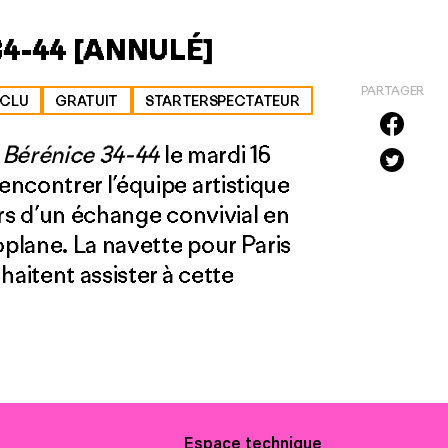
4-44 [ANNULÉ]
PARTAGER
XCLU
GRATUIT
STARTERSPECTATEUR
e
Bérénice 34-44
le mardi 16
ncontrer l’équipe artistique
rs d’un échange convivial en
oplane. La navette pour Paris
haitent assister à cette
Espace technique