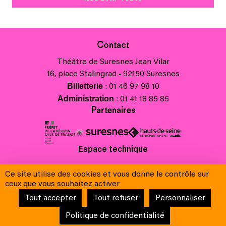
Contact
Théâtre de Suresnes Jean Vilar
16, place Stalingrad • 92150 Suresnes
Billetterie
: 01 46 97 98 10
Administration
: 01 41 18 85 85
Partenaires
Espace technique
Charte régionale des valeurs de la République et de la laïcité
Ce site utilise des cookies et vous donne le contrôle sur
Contacts
ceux que vous souhaitez activer
Crédits
Tout accepter
Tout refuser
Personnaliser
Mentions légales & Charte de protection des données
Conditions générales de vente
Politique de confidentialité