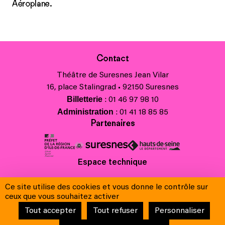
Aéroplane.
Contact
Théâtre de Suresnes Jean Vilar
16, place Stalingrad • 92150 Suresnes
Billetterie
: 01 46 97 98 10
Administration
: 01 41 18 85 85
Partenaires
Espace technique
Charte régionale des valeurs de la République et de la laïcité
Ce site utilise des cookies et vous donne le contrôle sur
Contacts
ceux que vous souhaitez activer
Crédits
Tout accepter
Tout refuser
Personnaliser
Mentions légales & Charte de protection des données
Conditions générales de vente