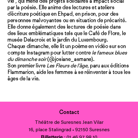
vie
”, qui mène des projets solidaires à impact social
par la poésie. Elle anime des lectures et ateliers
d’écriture poétique en Ehpad, en prison, pour des
personnes malvoyantes ou en situation de précarité.
Elle donne également des lectures de poésie dans
des lieux emblématiques tels que le Café de Flore, le
musée Delacroix et le jardin du Luxembourg.
Chaque dimanche, elle lit un poème en vidéo sur son
compte Instagram pour lutter contre
le fameux blues
du dimanche soir
(@
josiane_asmane
).
Son premier livre
Les Fleurs de l’âge
, paru aux éditions
Flammarion, aide les femmes à se réinventer à tous les
âges de la vie.
Contact
Théâtre de Suresnes Jean Vilar
16, place Stalingrad • 92150 Suresnes
Billetterie
: 01 46 97 98 10