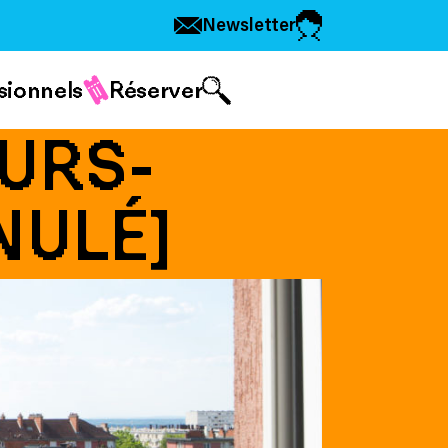
Newsletter
sionnels
Réserver
URS-
NULÉ]