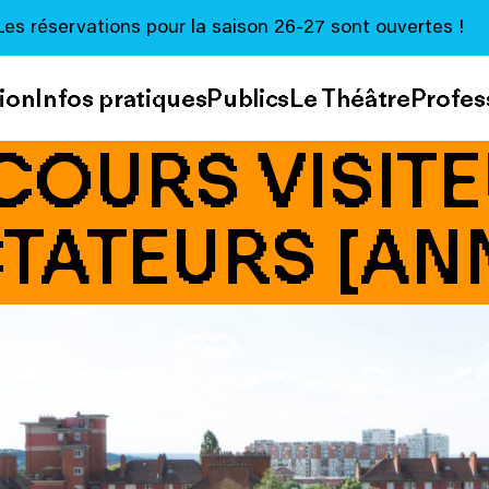
Les réservations pour la saison 26-27 sont ouvertes !
ion
Infos pratiques
Publics
Le Théâtre
Profes
COURS VISITE
TATEURS [AN