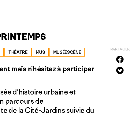
PRINTEMPS
PARTAGER
THÉÂTRE
MUS
MUSÉESCÈNE
t mais n'hésitez à participer
ée d’his­toire urbaine et
un parcours de
te de la Cité-Jardins suivie du