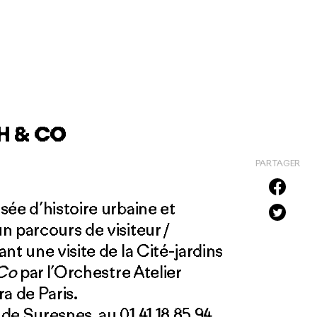
H & CO
PARTAGER
sée d’histoire urbaine et
 parcours de visiteur /
nt une visite de la Cité-jardins
Co
par l’Orchestre Atelier
a de Paris.
e Suresnes, au 01 41 18 85 94.