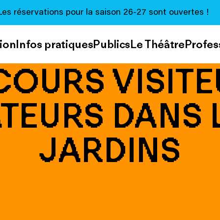
Les réservations pour la saison 26-27 sont ouvertes !
ion
Infos pratiques
Publics
Le Théâtre
Profes
OURS VISITE
TEURS DANS L
JARDINS