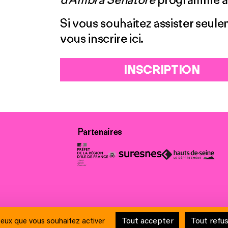
Si vous souhaitez assister seule
vous inscrire
ici
.
INSCRIPTION
Partenaires
ue et de la laïcité
Contacts
Crédits
Mentions légales & Charte de pro
Tout accepter
Tout refu
 ceux que vous souhaitez activer