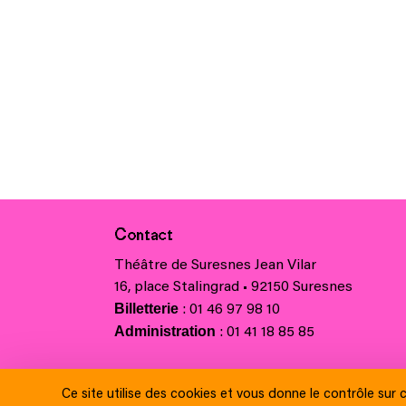
Contact
Théâtre de Suresnes Jean Vilar
16, place Stalingrad • 92150 Suresnes
Billetterie
: 01 46 97 98 10
Administration
: 01 41 18 85 85
Charte régionale des valeurs de la Républiq
Ce site utilise des cookies et vous donne le contrôle sur