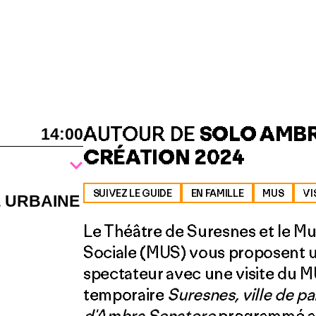
AUTOUR DE
SOLO AMBR
14:00
CRÉATION 2024
SUIVEZ LE GUIDE
EN FAMILLE
MUS
VI
E URBAINE
Le Théâtre de Suresnes et le Mus
Sociale (MUS) vous pro­posent u
spectateur avec une visite du MU
temporaire
Suresnes, ville de p
d'Ambra Senatore
programmé au