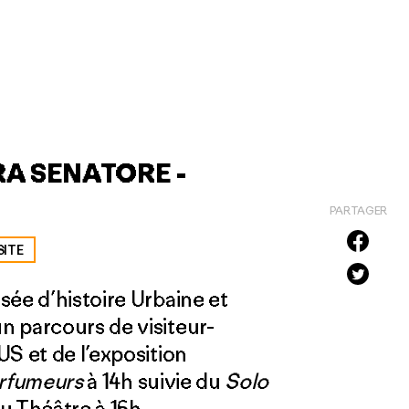
A SENATORE -
PARTAGER
SITE
ée d’his­toire Urbaine et
n parcours de visiteur-
S et de l’exposition
arfumeurs
à 14h suivie du
Solo
 Théâtre à 16h.