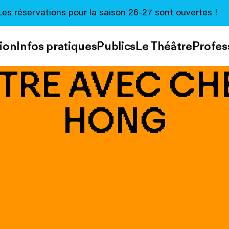
Les réservations pour la saison 26-27 sont ouvertes !
ion
Infos pratiques
Publics
Le Théâtre
Profes
RE AVEC CH
HONG