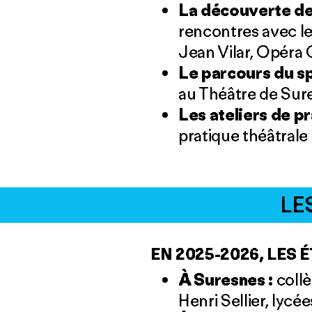
La découverte de 
rencontres avec le
Jean Vilar, Opéra 
Le parcours du s
au Théâtre de Sure
Les ateliers de p
pratique théâtral
LE
EN 2025-2026, LES
À Suresnes :
coll
Henri Sellier, lycé