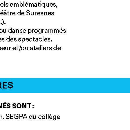
urels emblématiques,
héâtre de Suresnes
).
e ou danse programmés
es des spectacles.
ur et/ou ateliers de
RES
ÉS SONT :
in, SEGPA du collège