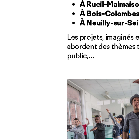
À Rueil-Malmaiso
À Bois-Colombes
À Neuilly-sur-Sei
Les projets, imaginés e
abordent des thèmes trè
public,…