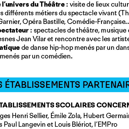
l’univers du Théâtre
: visite de lieux cult
s différents métiers du spectacle vivant (T
Garnier, Opéra Bastille, Comédie-Française…
pectateur
: spectacles de théâtre, musiqu
snes Jean Vilar et rencontre avec les artist
ratique
de danse hip-hop menés par un danse
e menés par un comédien.
S ÉTABLISSEMENTS PARTENAI
 ÉTABLISSEMENTS SCOLAIRES CONCERN
èges Henri Sellier, Émile Zola, Hubert Germa
es Paul Langevin et Louis Blériot, l’EMPro