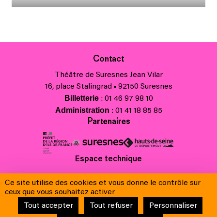
Contact
Théâtre de Suresnes Jean Vilar
16, place Stalingrad • 92150 Suresnes
Billetterie
: 01 46 97 98 10
Administration
: 01 41 18 85 85
Partenaires
Espace technique
Charte régionale des valeurs de la République et de la laïcité
Ce site utilise des cookies et vous donne le contrôle sur
Contacts
ceux que vous souhaitez activer
Crédits
Tout accepter
Tout refuser
Personnaliser
Mentions légales & Charte de protection des données