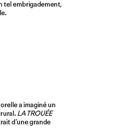
un tel embrigadement,
le.
orelle a imaginé un
rural.
LA TROUÉE
trait d’une grande