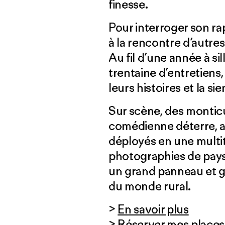
finesse.
Pour interroger son rap
à la rencontre d’autr
Au fil d’une année à sil
trentaine d’entretiens
leurs histoires et la si
Sur scène, des montic
comédienne déterre, a
déployés en une multit
photographies de paysa
un grand panneau et 
du monde rural.
>
En savoir plus
>
Réserver mes places