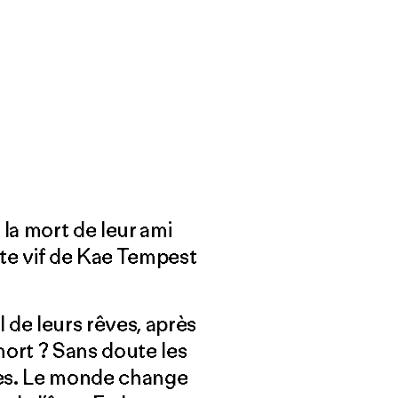
 la mort de leur ami
xte vif de Kae Tempest
l de leurs rêves, après
 mort ? Sans doute les
nes. Le monde change