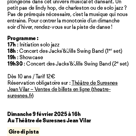
plongeons dans cet univers musical et dansant. Un
petit pas de lindy hop, de charleston ou de solo jazz ?
Pas de prérequis nécessaire, c’est la musique qui nous
entraine. Pour contrer la monotonie d’un dimanche
soir d’hiver, rendez-vous sur la piste de danse !
Programme :
17h
: Initiation solo jazz
er
18h
: Concert des Jacks’&’Jills Swing Band (1
set)
19h
: Showcase
e
19h30
: Concert des Jacks’&’Jills Swing Band (2
set)
Dès 10 ans / Tarif 12€
Réservation obligatoire sur :
Théâtre de Suresnes
Jean Vilar – Ventes de billets en ligne (theatre-
suresnes.fr)
Dimanche 9 février 2025 à 16h
Au Théâtre de Suresnes Jean Vilar
Giro di pista