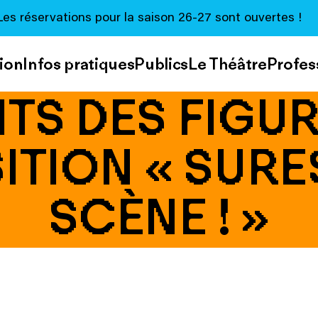
Les réservations pour la saison 26-27 sont ouvertes !
ion
Infos pratiques
Publics
Le Théâtre
Profes
TS DES FIGU
ITION « SUR
SCÈNE ! »