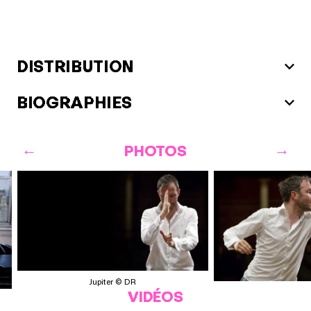
DISTRIBUTION
BIOGRAPHIES
PHOTOS
Jupiter © DR
VIDÉOS
Jupite