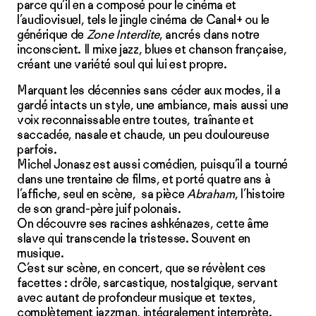
parce qu’il en a composé pour le cinéma et
l’audiovisuel, tels le jingle cinéma de Canal+ ou le
générique de
Zone Interdite
, ancrés dans notre
inconscient. Il mixe jazz, blues et chanson française,
créant une variété soul qui lui est propre.
Marquant les décennies sans céder aux modes, il a
gardé intacts un style, une ambiance, mais aussi une
voix reconnaissable entre toutes, traînante et
saccadée, nasale et chaude, un peu douloureuse
parfois.
Michel Jonasz est aussi comédien, puisqu’il a tourné
dans une trentaine de films, et porté quatre ans à
l’affiche, seul en scène, sa pièce
Abraham
, l’histoire
de son grand-père juif polonais.
On découvre ses racines ashkénazes, cette âme
slave qui transcende la tristesse. Souvent en
musique.
C’est sur scène, en concert, que se révèlent ces
facettes : drôle, sarcastique, nostalgique, servant
avec autant de profondeur musique et textes,
complètement jazzman, intégralement interprète.