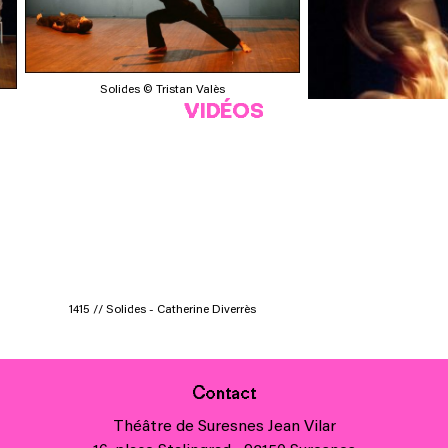
Solides © Tristan Valès
VIDÉOS
1415 // Solides - Catherine Diverrès
Solides © Ca
Contact
Théâtre de Suresnes Jean Vilar