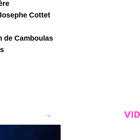
ère
osephe Cottet
on de Camboulas
es
VI