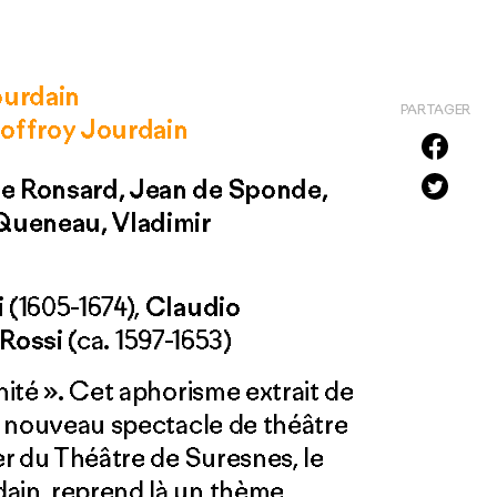
ourdain
PARTAGER
eoffroy Jourdain
de Ronsard, Jean de Sponde,
Queneau, Vladimir
i
(1605-1674),
Claudio
 Rossi
(ca. 1597-1653)
nité ». Cet aphorisme extrait de
au nouveau spectacle de théâtre
ier du Théâtre de Suresnes, le
dain, reprend là un thème