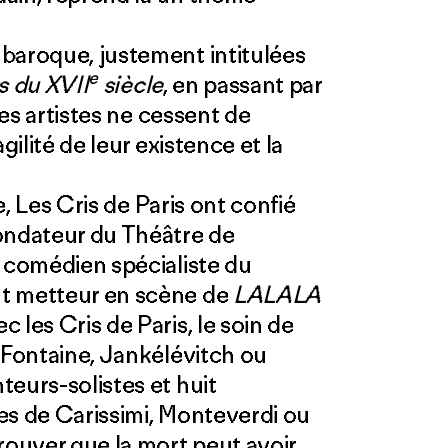
baroque, justement intitulées
e
s du XVII
siècle
, en passant par
les artistes ne cessent de
gilité de leur existence et la
ce, Les Cris de Paris ont confié
fondateur du Théâtre de
t comédien spécialiste du
nt metteur en scène de
LALALA
 les Cris de Paris, le soin de
 Fontaine, Jankélévitch ou
eurs-solistes et huit
es de Carissimi, Monteverdi ou
rouver que la mort peut avoir