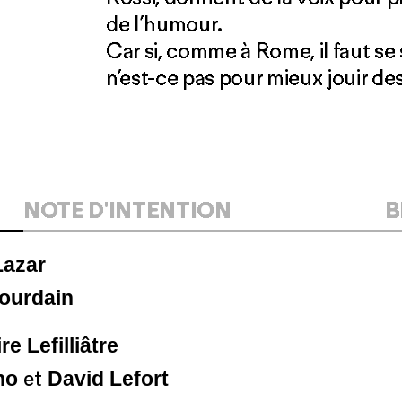
de l’humour.
Car si, comme à Rome, il faut se 
n’est-ce pas pour mieux jouir des
NOTE D'INTENTION
B
Lazar
ourdain
re Lefilliâtre
no
David Lefort
et