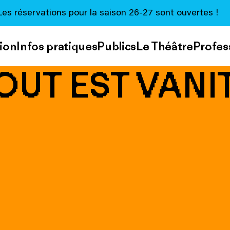
Les réservations pour la saison 26-27 sont ouvertes !
ion
Infos pratiques
Publics
Le Théâtre
Profes
OUT EST VANI