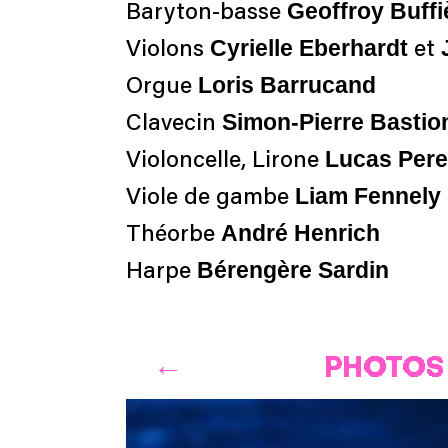
Geoffroy Buffi
Baryton-basse
Cyrielle Eberhardt
J
Violons
et
Loris Barrucand
Orgue
Simon-Pierre Basti
Clavecin
Lucas Per
Violoncelle, Lirone
Liam Fennely
Viole de gambe
André Henrich
Théorbe
Bérengère Sardin
Harpe
PHOTOS