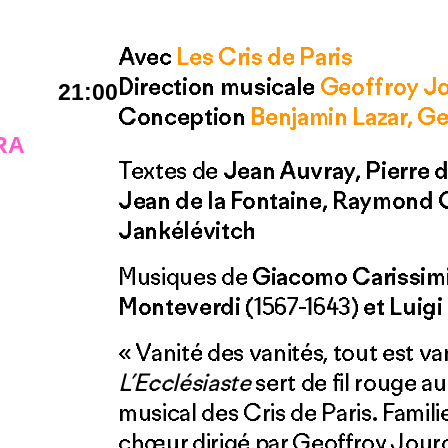
Avec
Les Cris de Paris
Direction musicale
Geoffroy J
21:00
Conception
Benjamin Lazar, G
RA
Textes de
Jean Auvray, Pierre 
Jean de la Fontaine, Raymond 
Jankélévitch
Musiques de
Giacomo Carissim
Monteverdi
(1567-1643)
et Luigi
« Vanité des vanités, tout est va
L’Ecclésiaste
sert de fil rouge 
musical des Cris de Paris. Famil
chœur dirigé par Geoffroy Jour