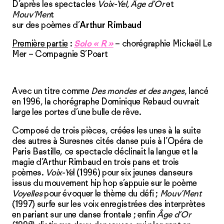
D’après les spectacles
Voix-Yel, Âge d’Or
et
Mouv’Men
t
sur des poèmes d’
Arthur Rimbaud
Première partie
:
Solo « R »
– chorégraphie Mickaël Le
Mer – Compagnie S’Poart
Avec un titre comme
Des mondes et des anges
, lancé
en 1996, la chorégraphe Dominique Rebaud ouvrait
large les portes d’une bulle de rêve.
Composé de trois pièces, créées les unes à la suite
des autres à Suresnes cités danse puis à l’Opéra de
Paris Bastille, ce spectacle déclinait la langue et la
magie d’Arthur Rimbaud en trois pans et trois
poèmes.
Voix-Ye
l (1996) pour six jeunes danseurs
issus du mouvement hip hop s’appuie sur le poème
Voyelles
pour évoquer le thème du défi ;
Mouv’Ment
(1997) surfe sur les voix enregistrées des interprètes
en pariant sur une danse frontale ; enfin
Âge d’Or