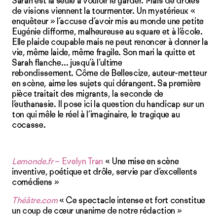
Sarah est la seule à vouloir le garder. Mais de drôles
de visions viennent la tourmenter. Un mystérieux «
enquêteur » l’accuse d’avoir mis au monde une petite
Eugénie difforme, malheureuse au square et à l’école.
Elle plaide coupable mais ne peut renoncer à donner la
vie, même laide, même fragile. Son mari la quitte et
Sarah flanche… jusqu’à l’ultime
rebondissement. Côme de Bellescize, auteur-metteur
en scène, aime les sujets qui dérangent. Sa première
pièce traitait des migrants, la seconde de
l’euthanasie. Il pose ici la question du handicap sur un
ton qui mêle le réel à l’imaginaire, le tragique au
cocasse.
Lemonde.fr
– Evelyn Tran
« Une mise en scène
inventive, poétique et drôle, servie par d’excellents
comédiens »
Théâtre.com
« Ce spectacle intense et fort constitue
un coup de cœur unanime de notre rédaction »