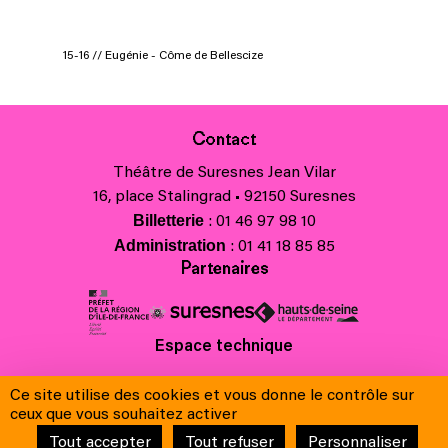
15-16 // Eugénie - Côme de Bellescize
© Antoine
Contact
Théâtre de Suresnes Jean Vilar
16, place Stalingrad • 92150 Suresnes
Billetterie
: 01 46 97 98 10
Administration
: 01 41 18 85 85
Partenaires
Espace technique
Charte régionale des valeurs de la République et de la laïcité
Ce site utilise des cookies et vous donne le contrôle sur
Contacts
ceux que vous souhaitez activer
Crédits
Tout accepter
Tout refuser
Personnaliser
Mentions légales & Charte de protection des données