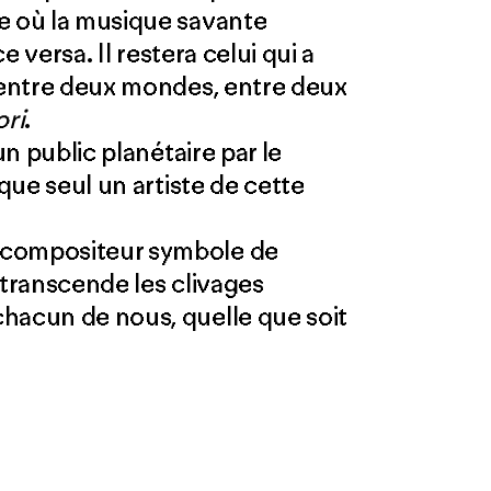
e où la musique savante
ce versa. Il restera celui qui a
n entre deux mondes, entre deux
ori
.
un public planétaire par le
 que seul un artiste de cette
 compositeur symbole de
i transcende les clivages
hacun de nous, quelle que soit