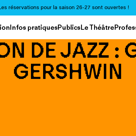
Les réservations pour la saison 26-27 sont ouvertes !
ion
Infos pratiques
Publics
Le Théâtre
Profes
ON DE JAZZ :
GERSHWIN