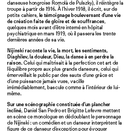
danseuse hongroise Romolà de Pulszky), il réintègre la
troupe à partir de 1916. À l’hiver 1918, il écrit, sur de
petits cahiers,
le témoignage bouleversant d’une vie
de création faite de gloire et de souffrances
,
quelques mois avant d’être interné en hôpital
psychiatrique en mars 1919, où il passera les trente
dernières années de sa vie.
Nijinski raconte la vie, la mort, les sentiments,
Diaghilev, la douleur, Dieu, la danse à en perdre la
raison
. Celui qui maîtrisait à la perfection cet art de
l’équilibre propre aux plus grands danseurs, celui qui
émerveillait le public par des sauts d’une grâce et
d’une puissance jamais vues, vacille
irrémédiablement, bascule comme à l’intérieur de lui-
même.
Sur une scénographie constituée d’un plancher
incliné
, Daniel San Pedro et Brigitte Lefevre mettent
en scène ce monologue en dédoublant le personnage
de Nijinski : un comédien et un danseur interprètent la
figure de ce danseur d’exception pour évoquer