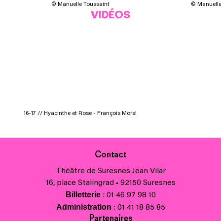
© Manuelle Toussaint
© Manuelle
VIDÉOS
16-17 // Hyacinthe et Rose - François Morel
Contact
Théâtre de Suresnes Jean Vilar
16, place Stalingrad • 92150 Suresnes
Billetterie
: 01 46 97 98 10
Administration
: 01 41 18 85 85
Partenaires