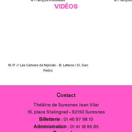
© François Rousseau
© Françoi
VIDÉOS
16-17 // Les Cahiers de Nijinski - B. Lefevre / D. San
Pedro
Contact
Théâtre de Suresnes Jean Vilar
16, place Stalingrad • 92150 Suresnes
Billetterie
: 01 46 97 98 10
Administration
: 01 41 18 85 85