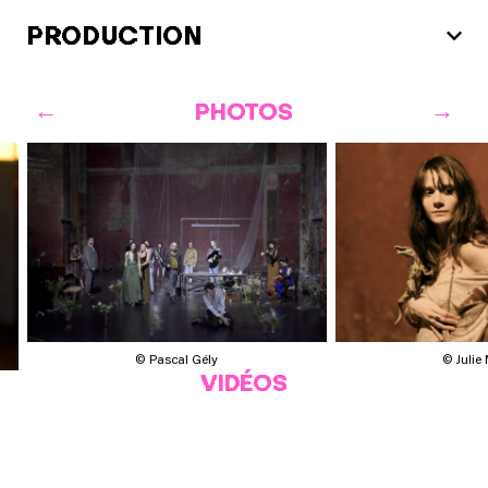
PRODUCTION
PHOTOS
© Julie
© Pascal Gély
VIDÉOS