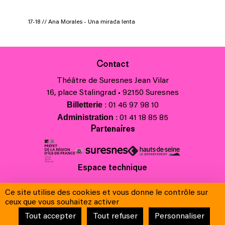
17-18 // Ana Morales - Una mirada lenta
Contact
Théâtre de Suresnes Jean Vilar
16, place Stalingrad • 92150 Suresnes
Billetterie
: 01 46 97 98 10
Administration
: 01 41 18 85 85
Partenaires
Espace technique
Charte régionale des valeurs de la République et de la laïcité
Ce site utilise des cookies et vous donne le contrôle sur
Contacts
ceux que vous souhaitez activer
Crédits
Tout accepter
Tout refuser
Personnaliser
Mentions légales & Charte de protection des données