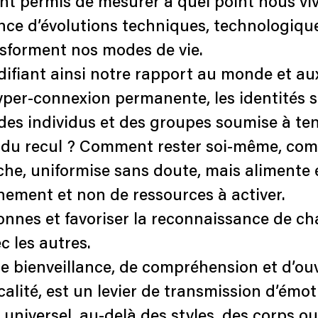
t permis de mesurer à quel point nous viv
ce d’évolutions techniques, technologiques
sforment nos modes de vie.
difiant ainsi notre rapport au monde et a
hyper-connexion permanente, les identités 
e des individus et des groupes soumise à te
e du recul ? Comment rester soi-même, com
che, uniformise sans doute, mais alimente 
gnement et non de ressources à activer.
nes et favoriser la reconnaissance de ch
c les autres.
 bienveillance, de compréhension et d’ouve
lité, est un levier de transmission d’émotio
niversel, au-delà des styles, des corps ou