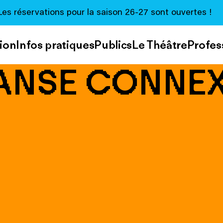
Les réservations pour la saison 26-27 sont ouvertes !
ion
Infos pratiques
Publics
Le Théâtre
Profes
DANSE CONNEX