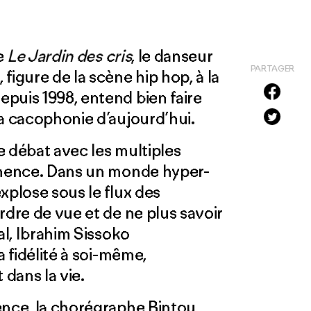
e
Le Jardin des cris
, le danseur
PARTAGER
figure de la scène hip hop, à la
puis 1998, entend bien faire
la cacophonie d’aujourd’hui.
e débat avec les multiples
manence. Dans un monde hyper-
xplose sous le flux des
rdre de vue et de ne plus savoir
al, Ibrahim Sissoko
a fidélité à soi-même,
t dans la vie.
ence, la chorégraphe Bintou