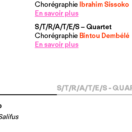
Chorégraphie
Ibrahim Sissoko
En savoir plus
S/T/R/A/T/E/S – Quartet
Chorégraphie
Bintou Dembélé
En savoir plus
S/T/R/A/T/E/S - QU
o
alifus