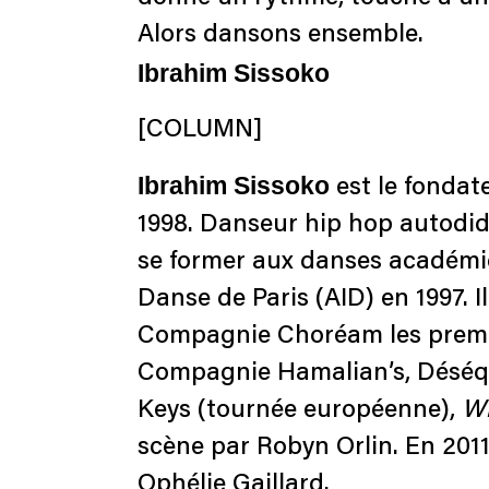
Alors dansons ensemble.
Ibrahim Sissoko
[COLUMN]
Ibrahim Sissoko
est le fondat
1998. Danseur hip hop autodida
se former aux danses académiq
Danse de Paris (AID) en 1997. I
Compagnie Choréam les premiè
Compagnie Hamalian’s, Déséqui
Keys (tournée européenne),
Wi
scène par Robyn Orlin. En 2011,
Ophélie Gaillard.