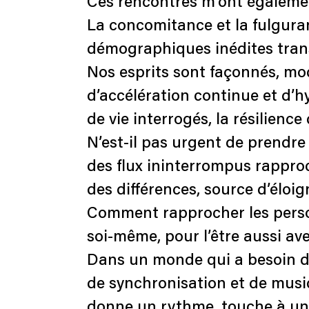
Ces rencontres m’ont égalemen
La concomitance et la fulguran
démographiques inédites tran
Nos esprits sont façonnés, mo
d’accélération continue et d’
de vie interrogés, la résilienc
N’est-il pas urgent de prendr
des flux ininterrompus rappro
des différences, source d’éloi
Comment rapprocher les person
soi-même, pour l’être aussi ave
Dans un monde qui a besoin de
de synchronisation et de musica
donne un rythme, touche à un u