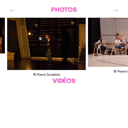
PHOTOS
© Pierre
© Pierre Grosbois
VIDÉOS