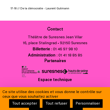
17-18 // De la démocratie - Laurent Gutmann
Contact
Théâtre de Suresnes Jean Vilar
16, place Stalingrad • 92150 Suresnes
Billetterie
: 01 46 97 98 10
Administration
: 01 41 18 85 85
Partenaires
Espace technique
Charte régionale des valeurs de la République et de la laïcité
Ce site utilise des cookies et vous donne le contrôle sur
Contacts
ceux que vous souhaitez activer
Crédits
Tout accepter
Tout refuser
Personnaliser
Mentions légales & Charte de protection des données