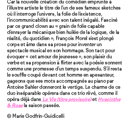
Car la nouvelle création du comédien emprunte à
l’illustre artiste le titre de l’un de ses fameux sketches
où il interroge l’univers, la folie de l’existence,
l’incommunicabilité avec son talent inégalé. Fasciné
par ce grand clown au « grain de folie capable
d’enrayer la mécanique bien huilée de la logique, de la
réalité, du quotidien », François Morel s’est plongé
corps et âme dans sa prose pour inventer un
spectacle musical en son hommage. Son tact pour
évoquer « cet amour de jeunesse », son plaisir du
verbe et sa propension à flirter avec la poésie sonnent
comme une promesse d’un temps suspendu. S’il resta
le souffle coupé devant cet homme en apesanteur,
gageons que ses mots accompagnés au piano par
Antoine Sahler donneront le vertige. Le charme de ce
duo inséparable opérera dans ce trio rêvé, comme il
opéra déjà dans
La Vie (titre provisoire)
et
Hyacinthe
& Rose
la saison passée.
© Marie Godfrin-Guidicelli