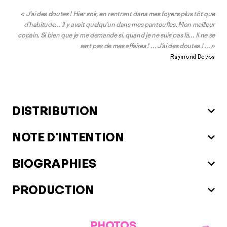
« J’ai des doutes ! Hier soir, en rentrant dans mes foyers plus tôt que
d’habitude… il y avait quelqu’un dans mes pantoufles. Mon meilleur
copain. Si bien que je me demande si, quand je ne suis pas là… Il ne se
sert pas de mes affaires ! … J’ai des doutes ! … »
Raymond Devos
DISTRIBUTION
NOTE D'INTENTION
BIOGRAPHIES
PRODUCTION
PHOTOS