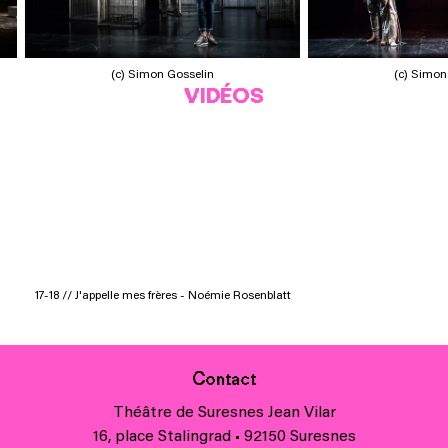
(c) Simon Gosselin
(c) Simon
VIDÉOS
17-18 // J'appelle mes frères - Noémie Rosenblatt
Contact
Théâtre de Suresnes Jean Vilar
16, place Stalingrad • 92150 Suresnes