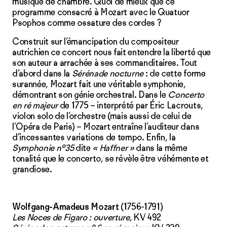
musique de chambre. Quoi de mieux que ce
programme consacré à Mozart avec le Quatuor
Psophos comme ossature des cordes ?
Construit sur l’émancipation du compositeur
autrichien ce concert nous fait entendre la liberté que
son auteur a arrachée à ses commanditaires. Tout
d’abord dans la
Sérénade nocturne
: de cette forme
surannée, Mozart fait une véritable symphonie,
démontrant son génie orchestral. Dans le
Concerto
en ré majeur
de 1775 – interprété par Éric Lacrouts,
violon solo de l’orchestre (mais aussi de celui de
l’Opéra de Paris) – Mozart entraîne l’auditeur dans
d’incessantes variations de tempo. Enfin, la
Symphonie nº35
dite
« Haffner »
dans la même
tonalité que le concerto, se révèle être véhémente et
grandiose.
Wolfgang-Amadeus Mozart
(1756-1791)
Les Noces de Figaro : ouverture,
KV 492