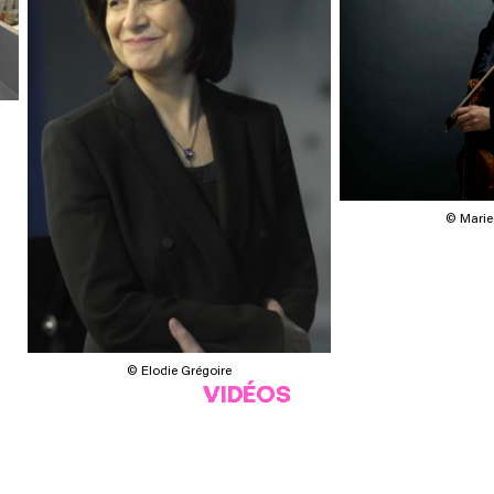
© Marie 
© Elodie Grégoire
VIDÉOS