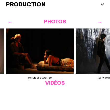
PRODUCTION
PHOTOS
(c) Maëlle Grange
(c) Maël
VIDÉOS