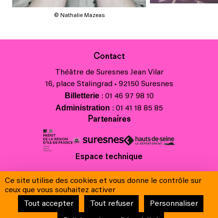
© Nathalie Mazeas
Contact
Théâtre de Suresnes Jean Vilar
16, place Stalingrad • 92150 Suresnes
Billetterie
: 01 46 97 98 10
Administration
: 01 41 18 85 85
Partenaires
Espace technique
Charte régionale des valeurs de la République et de la laïcité
Ce site utilise des cookies et vous donne le contrôle sur
Contacts
ceux que vous souhaitez activer
Crédits
Tout accepter
Tout refuser
Personnaliser
Mentions légales & Charte de protection des données
Conditions générales de vente