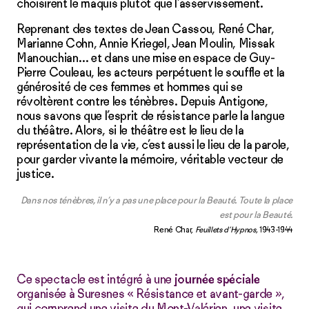
choisirent le maquis plutôt que l’asservissement.
Reprenant des textes de Jean Cassou, René Char,
Marianne Cohn, Annie Kriegel, Jean Moulin, Missak
Manouchian… et dans une mise en espace de Guy-
Pierre Couleau, les acteurs perpétuent le souffle et la
générosité de ces femmes et hommes qui se
révoltèrent contre les ténèbres. Depuis Antigone,
nous savons que l’esprit de résistance parle la langue
du théâtre. Alors, si le théâtre est le lieu de la
représentation de la vie, c’est aussi le lieu de la parole,
pour garder vivante la mémoire, véritable vecteur de
justice.
Dans nos ténèbres, il n’y a pas une place pour la Beauté. Toute la plac
e
est pour la B
eauté.
René Char,
Feuillets d’Hypnos,
1943-1944
Ce spectacle est intégré à une
journée spéciale
organisée à Suresnes « Résistance et avant-garde »,
qui comprend une visite du Mont-Valérien, une visite