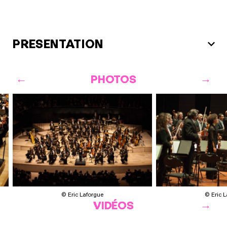
PRESENTATION
PHOTOS
© Eric Laforgue
© Eric 
VIDÉOS