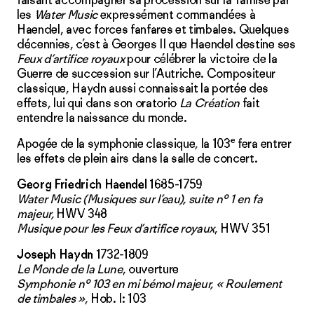
faisant accompagner sa procession sur la Tamise par
les
Water Music
expressément commandées à
Haendel, avec forces fanfares et timbales. Quelques
décennies, c’est à Georges II que Haendel destine ses
Feux d’artifice royaux
pour célébrer la victoire de la
Guerre de succession sur l’Autriche. Compositeur
classique, Haydn aussi connaissait la portée des
effets, lui qui dans son oratorio
La Création
fait
entendre la naissance du monde.
e
Apogée de la symphonie classique, la 103
fera entrer
les effets de plein airs dans la salle de concert.
Georg Friedrich Haendel
1685-1759
Water Music (Musiques sur l’eau),
suite nº 1 en fa
majeur,
HWV 348
Musique pour les Feux d’artifice royaux
, HWV 351
Joseph Haydn
1732-1809
Le Monde de la Lune
, ouverture
Symphonie nº 103 en mi bémol majeur,
« Roulement
de timbales »
, Hob. I: 103