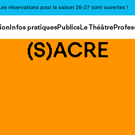
Les réservations pour la saison 26-27 sont ouvertes !
ion
Infos pratiques
Publics
Le Théâtre
Profes
(S)ACRE