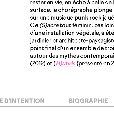
rester en vie, en écho à celle de
surface, le chorégraphe plonge 
sur une musique punk rock jouée
Ce
(S)acre
tout féminin, pas loi
d’une installation végétale, a ét
jardinier et architecte-paysagist
point final d’un ensemble de tr
autour des mythes contemporai
(2012) et (
H)ubris
(présenté en 2
E D'INTENTION
BIOGRAPHIE