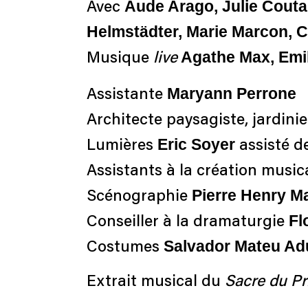
Aude Arago, Julie Couta
Avec
Helmstädter, Marie Marcon, C
Agathe Max, Emil
Musique
live
Maryann Perrone
Assistante
Architecte paysagiste, jardini
Eric Soyer
Lumières
assisté d
Assistants à la création music
Pierre Henry M
Scénographie
Fl
Conseiller à la dramaturgie
Salvador Mateu Ad
Costumes
Extrait musical du
Sacre du P