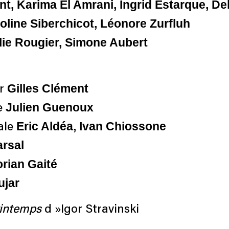
nt, Karima El Amrani, Ingrid Estarque, D
oline Siberchicot, Léonore Zurfluh
ie Rougier, Simone Aubert
Gilles Clément
er
Julien Guenoux
e
Eric Aldéa, Ivan Chiossone
ale
arsal
orian Gaité
ujar
rintemps
d »Igor Stravinski