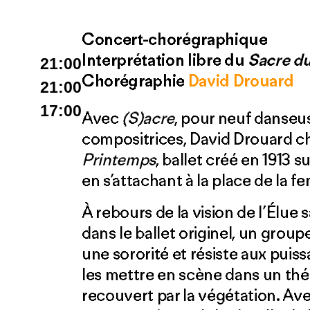
Concert-chorégraphique
Interprétation libre du
Sacre d
21:00
Chorégraphie
David Drouard
21:00
17:00
Avec
(S)acre
, pour neuf danseu
compositrices, David Drouard cho
Printemps
, ballet créé en 1913 s
en s’attachant à la place de la 
À rebours de la vision de l’Élue s
dans le ballet originel, un grou
une sororité et résiste aux puiss
les mettre en scène dans un théâ
recouvert par la végétation. Av